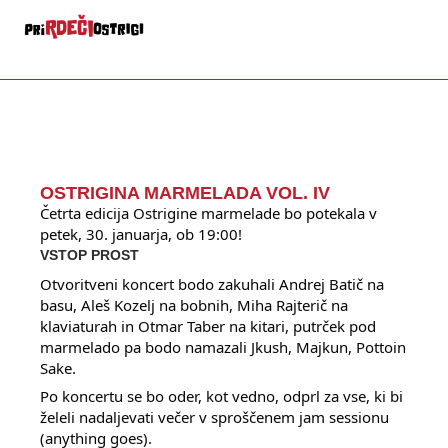
content
OSTRIGINA MARMELADA VOL. IV
Četrta edicija Ostrigine marmelade bo potekala v
petek, 30. januarja, ob 19:00!
VSTOP PROST
Otvoritveni koncert bodo zakuhali Andrej Batič na
basu, Aleš Kozelj na bobnih, Miha Rajterič na
klaviaturah in Otmar Taber na kitari, putrček pod
marmelado pa bodo namazali Jkush, Majkun, Pottoin
Sake.
Po koncertu se bo oder, kot vedno, odprl za vse, ki bi
želeli nadaljevati večer v sproščenem jam sessionu
(anything goes).